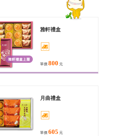
雅軒禮盒
800
單價
元
月曲禮盒
605
單價
元