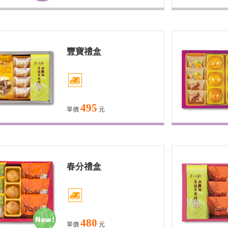
豐寶禮盒
495
單價
元
春分禮盒
480
單價
元