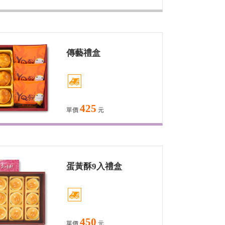
傳藝禮盒
425
單價
元
蛋黃酥9入禮盒
450
單價
元