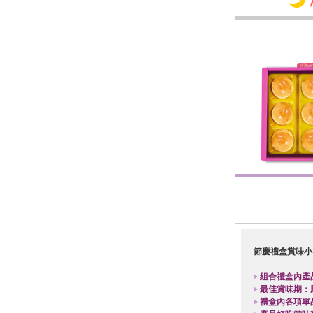
節慶
禮盒賞味小叮
組合禮盒內產
最佳賞味期：鳳
禮盒內各項單