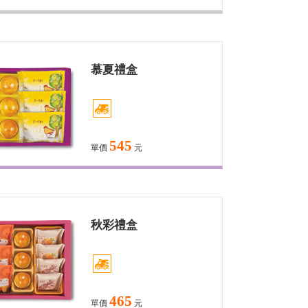
慕夏禮盒
545
單價
元
秋彩禮盒
465
單價
元