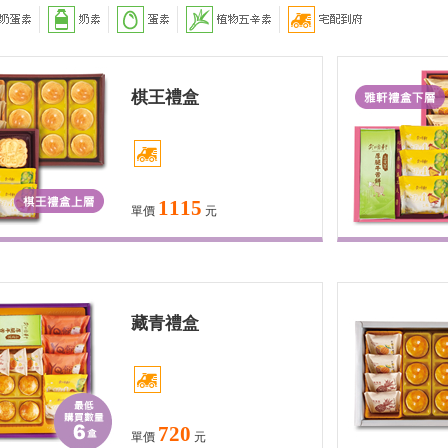
棋王禮盒
1115
單價
元
藏青禮盒
720
單價
元