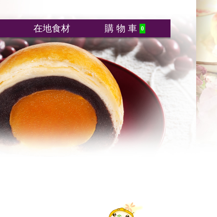
在地食材
購 物 車
0