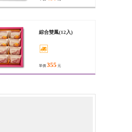
綜合雙鳳(12入)
355
單價
元