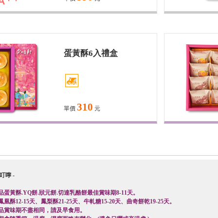
蛋黃酥6入禮盒
310
單價
元
嚀 -
品
蛋黃酥.YQ餅.狀元餅.切達乳酪餅最佳賞味期8-11天。
凰酥12
-15天、
鳳梨酥21
-25天、牛軋糖15-20天、曲奇餅乾19-25天。
品賞味期不盡相同，請及早食用。