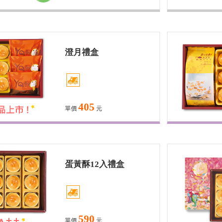
澄月禮盒
405
單價
元
蛋黃酥12入禮盒
590
單價
元