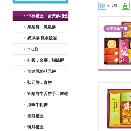
中秋禮盒．蛋黃酥禮盒
鳳梨酥．鳳凰酥
奶凍捲.派拿破崙
ㄚQ餅
桂圓．金棗．蝴蝶酥
切達乳酪狀元餅
狀元餅．喜餅
宜蘭餅牛舌餅手工餅乾
原味牛軋糖
喜餅禮盒
彌月禮盒