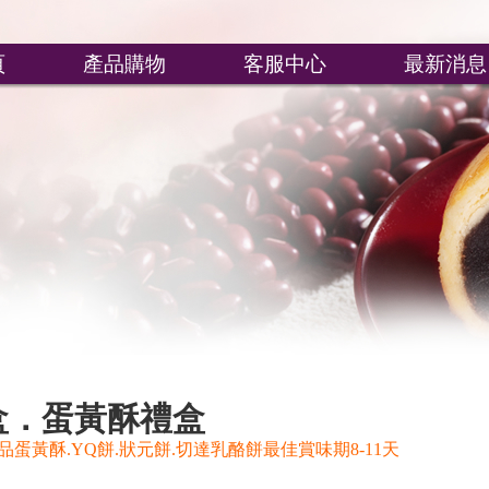
頁
產品購物
客服中心
最新消息
盒．蛋黃酥禮盒
蛋黃酥.YQ餅.狀元餅.切達乳酪餅最佳賞味期8-11天